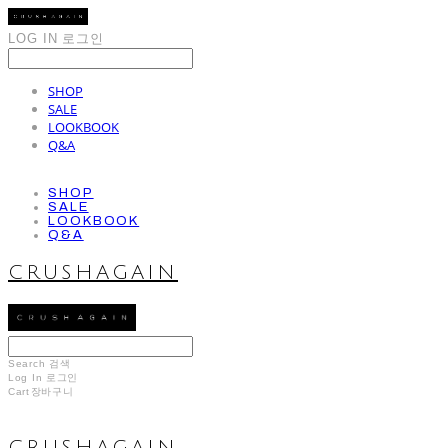
LOG IN
로그인
SHOP
SALE
LOOKBOOK
Q&A
SHOP
SALE
LOOKBOOK
Q&A
CRUSHAGAIN
Search
검색
Log In
로그인
Cart
장바구니