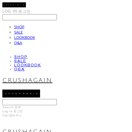
LOG IN
로그인
SHOP
SALE
LOOKBOOK
Q&A
SHOP
SALE
LOOKBOOK
Q&A
CRUSHAGAIN
Search
검색
Log In
로그인
Cart
장바구니