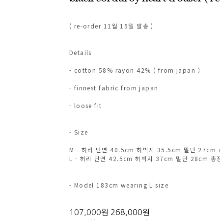
( re-order 11월 15일 발송 )
Details
- cotton 58% rayon 42% ( from japan )
- finnest fabric from japan
- loose fit
- Size
M - 허리 단면 40.5cm 허벅지 35.5cm 밑단 27cm
L - 허리 단면 42.5cm 허벅지 37cm 밑단 28cm 총
- Model 183cm wearing L size
107,000원
268,000원