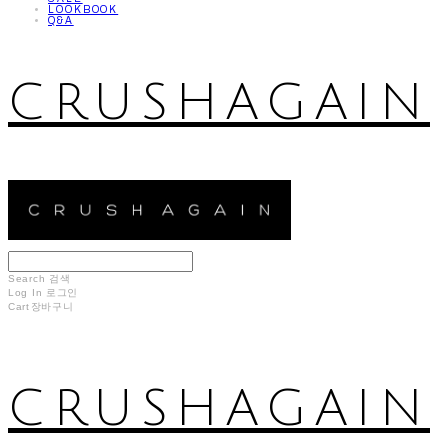
LOOKBOOK
Q&A
CRUSHAGAIN
Search
검색
Log In
로그인
Cart
장바구니
CRUSHAGAIN