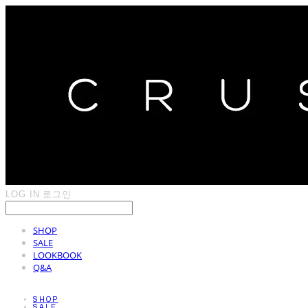
LOG IN
로그인
SHOP
SALE
LOOKBOOK
Q&A
SHOP
SALE