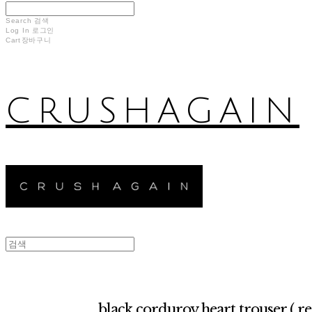
Search
검색
Log In
로그인
Cart
장바구니
CRUSHAGAIN
black corduroy heart trouser ( re