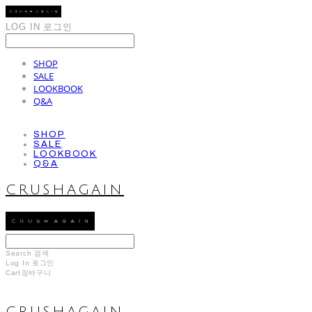
LOG IN
로그인
SHOP
SALE
LOOKBOOK
Q&A
SHOP
SALE
LOOKBOOK
Q&A
CRUSHAGAIN
Search
검색
Log In
로그인
Cart
장바구니