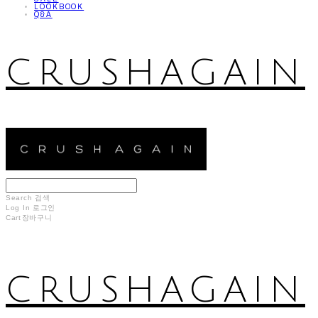
LOOKBOOK
Q&A
CRUSHAGAIN
Search
검색
Log In
로그인
Cart
장바구니
CRUSHAGAIN