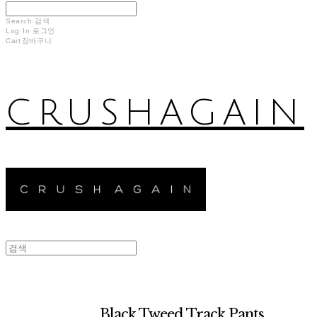
Search
검색
Log In
로그인
Cart
장바구니
CRUSHAGAIN
Black Tweed Track Pants