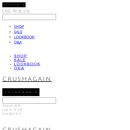
LOG IN
로그인
SHOP
SALE
LOOKBOOK
Q&A
SHOP
SALE
LOOKBOOK
Q&A
CRUSHAGAIN
Search
검색
Log In
로그인
Cart
장바구니