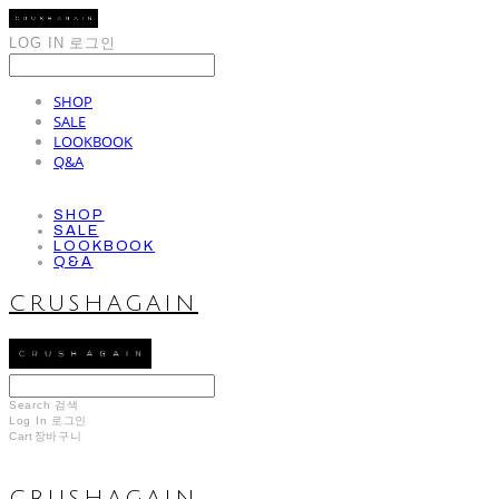
LOG IN
로그인
SHOP
SALE
LOOKBOOK
Q&A
SHOP
SALE
LOOKBOOK
Q&A
CRUSHAGAIN
Search
검색
Log In
로그인
Cart
장바구니